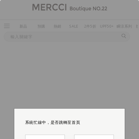
新品
預購
熱銷
SALE
2件5折
UPF50+
瞬涼系列
系統忙線中，是否跳轉至首頁
系統忙線中，是否跳轉至首頁
系統忙線中，是否跳轉至首頁
系統忙線中，是否跳轉至首頁
系統忙線中，是否跳轉至首頁