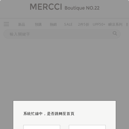
新品
預購
熱銷
SALE
2件5折
UPF50+
瞬涼系列
系統忙線中，是否跳轉至首頁
系統忙線中，是否跳轉至首頁
系統忙線中，是否跳轉至首頁
系統忙線中，是否跳轉至首頁
系統忙線中，是否跳轉至首頁