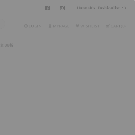
LOGIN
MYPAGE
WISHLIST
CART
0
套88折