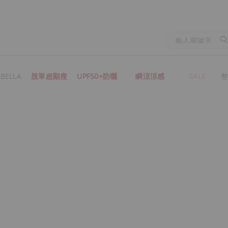
BELLA
脫單超顯瘦
UPF50+防曬
瞬涼涼感
SALE
整