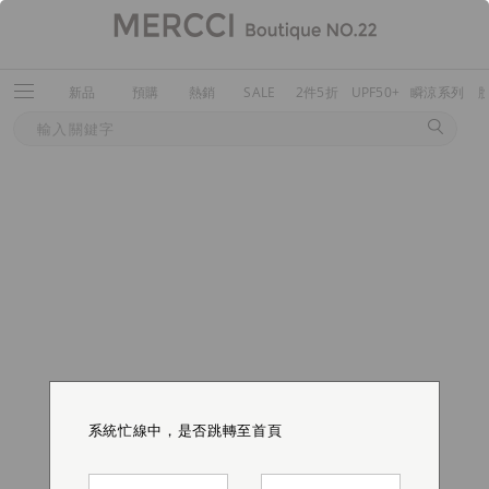
新品
預購
熱銷
SALE
2件5折
UPF50+
瞬涼系列
系統忙線中，是否跳轉至首頁
系統忙線中，是否跳轉至首頁
系統忙線中，是否跳轉至首頁
系統忙線中，是否跳轉至首頁
系統忙線中，是否跳轉至首頁