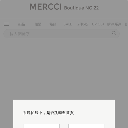
新品
預購
熱銷
SALE
2件5折
UPF50+
瞬涼系列
系統忙線中，是否跳轉至首頁
系統忙線中，是否跳轉至首頁
系統忙線中，是否跳轉至首頁
系統忙線中，是否跳轉至首頁
系統忙線中，是否跳轉至首頁