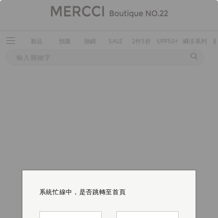
新品
預購
熱銷
SALE
2件5折
UPF50+
瞬涼系列
系統忙線中，是否跳轉至首頁
系統忙線中，是否跳轉至首頁
系統忙線中，是否跳轉至首頁
系統忙線中，是否跳轉至首頁
系統忙線中，是否跳轉至首頁