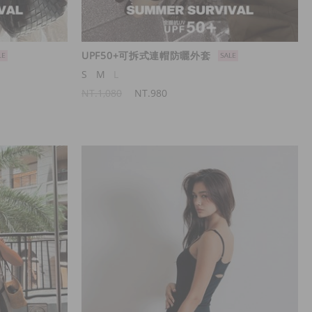
UPF50+可拆式連帽防曬外套
S
M
L
NT.1,080
NT.980