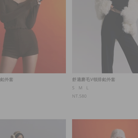
排釦外套
舒適磨毛V領排釦外套
S
M
L
NT.580