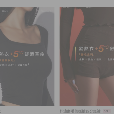
衣
舒適磨毛側抓皺四分短褲