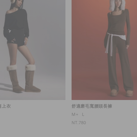
肩上衣
舒適磨毛寬腰頭長褲
M+
L
NT.780