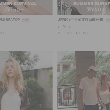
細肩BRATOP
UPF50+可拆式連帽防曬外套
S
M
L
80
NT.1,080
NT.980