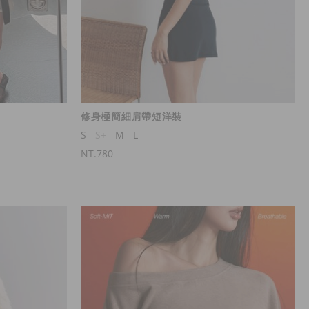
修身極簡細肩帶短洋裝
S
S+
M
L
NT.780