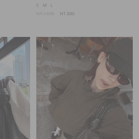
S
M
L
NT.1,080
NT.880