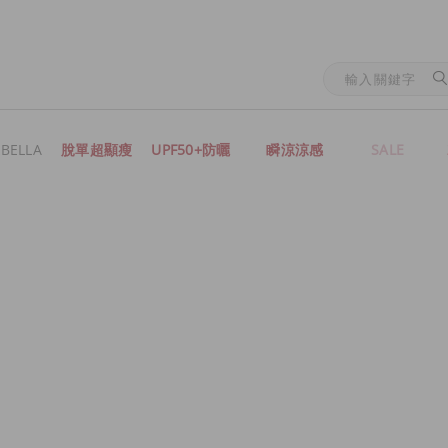
BELLA
脫單超顯瘦
UPF50+防曬
瞬涼涼感
SALE