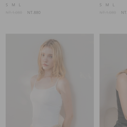
S
M
L
S
M
L
NT.1,080
NT.880
NT.1,080
NT