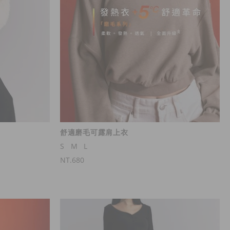
舒適磨毛可露肩上衣
S
M
L
NT.680