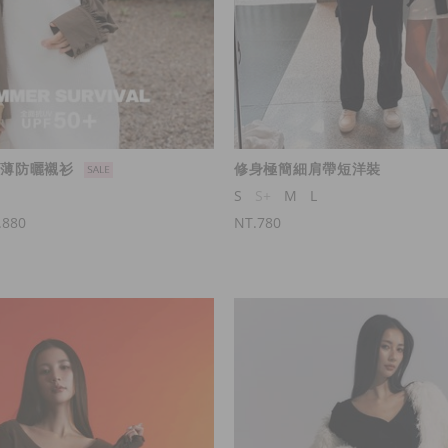
常輕薄防曬襯衫
修身極簡細肩帶短洋裝
S
S+
M
L
.880
NT.780