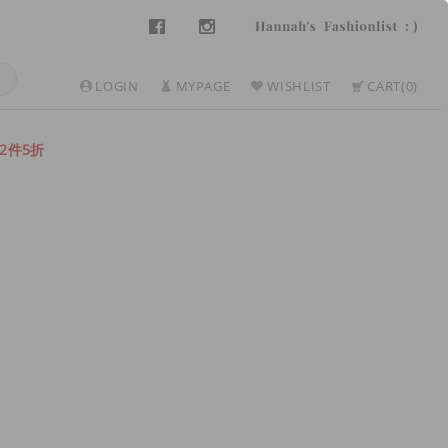
LOGIN
MYPAGE
WISHLIST
CART
0
2件5折