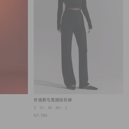
舒適磨毛寬腰頭長褲
S
S+
M
M+
L
NT.780