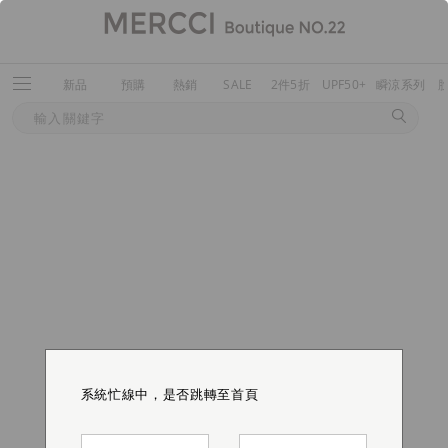
新品
預購
熱銷
SALE
2件5折
UPF50+
瞬涼系列
系統忙線中，是否跳轉至首頁
系統忙線中，是否跳轉至首頁
系統忙線中，是否跳轉至首頁
系統忙線中，是否跳轉至首頁
系統忙線中，是否跳轉至首頁