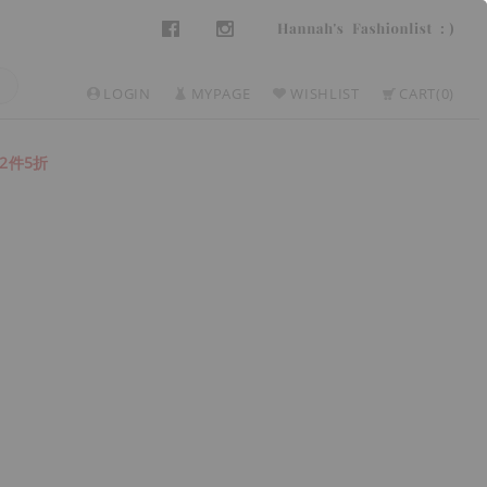
LOGIN
MYPAGE
WISHLIST
CART
0
2件5折