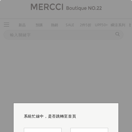
新品
預購
熱銷
SALE
2件5折
UPF50+
瞬涼系列
系統忙線中，是否跳轉至首頁
系統忙線中，是否跳轉至首頁
系統忙線中，是否跳轉至首頁
系統忙線中，是否跳轉至首頁
系統忙線中，是否跳轉至首頁