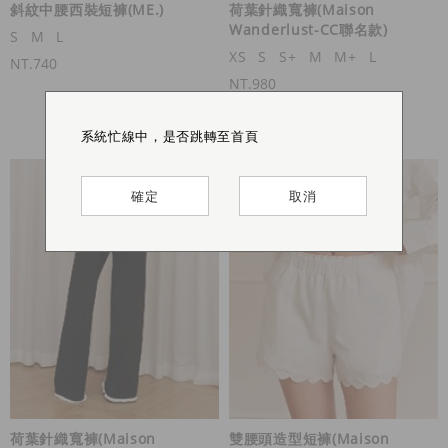
斜紋中腰西裝短褲(ME.)
荷葉針織寬褲(Maison
Wanderlust-CC聯名款)
S
M
L
XS
S
S+
M
M+
L
NT.740
NT.980
系統忙線中，是否跳轉至首頁
系統忙線中，是否跳轉至首頁
系統忙線中，是否跳轉至首頁
系統忙線中，是否跳轉至首頁
確定
確定
確定
確定
取消
取消
取消
取消
荷葉針織寬褲(Maison
雙腰頭造型短褲(Maison