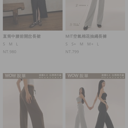
直筒中腰前開岔長裙
MIT空氣棉花抽繩長褲
S
M
L
S
S+
M
M+
L
NT.980
NT.799