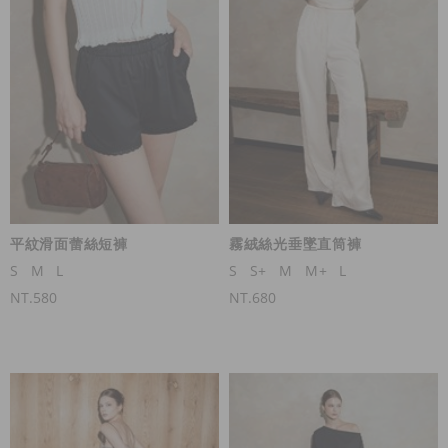
平紋滑面蕾絲短褲
霧絨絲光垂墜直筒褲
S
M
L
S
S+
M
M+
L
NT.580
NT.680