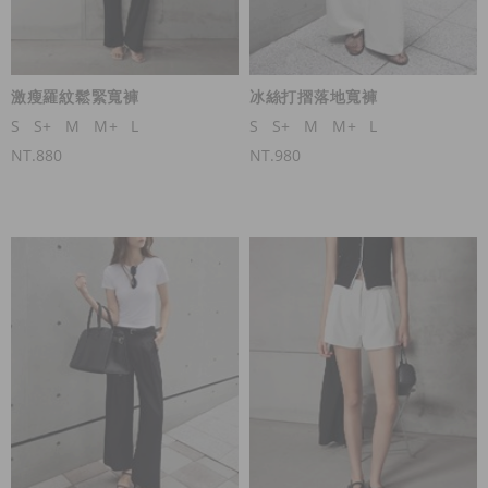
激瘦羅紋鬆緊寬褲
冰絲打摺落地寬褲
S
S+
M
M+
L
S
S+
M
M+
L
NT.880
NT.980