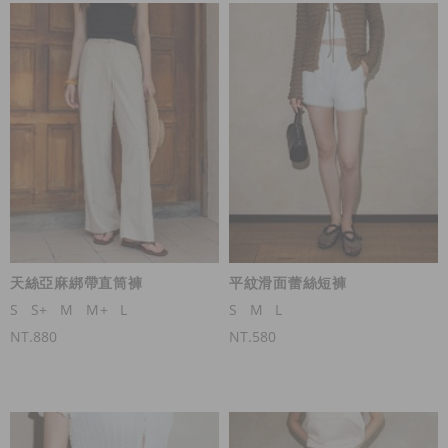
天絲亞麻綁帶直筒褲
平紋滑面蕾絲短褲
S
S+
M
M+
L
S
M
L
NT.880
NT.580