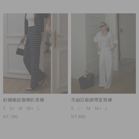
針織條紋微喇叭長褲
天絲亞麻綁帶直筒褲
S
S+
M
M+
L
S
S+
M
M+
L
NT.780
NT.880