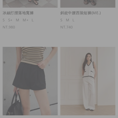
冰絲打摺落地寬褲
斜紋中腰西裝短褲(ME.)
S
S+
M
M+
L
S
M
L
NT.980
NT.740