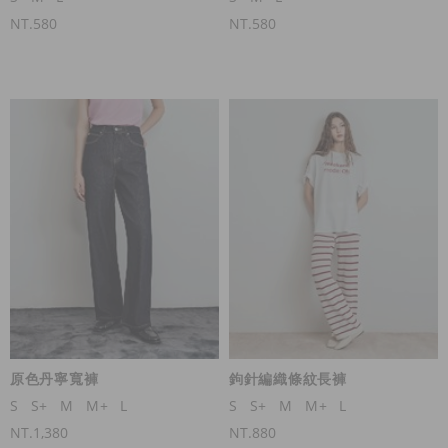
NT.580
NT.580
原色丹寧寬褲
鉤針編織條紋長褲
S
S+
M
M+
L
S
S+
M
M+
L
NT.1,380
NT.880