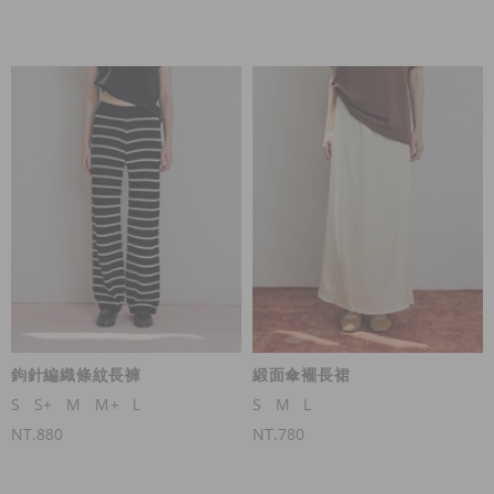
鉤針編織條紋長褲
緞面傘襬長裙
S
S+
M
M+
L
S
M
L
NT.880
NT.780