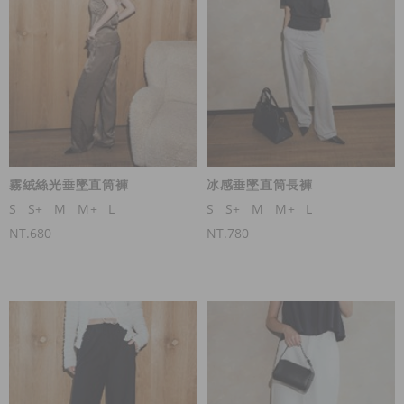
霧絨絲光垂墜直筒褲
冰感垂墜直筒長褲
S
S+
M
M+
L
S
S+
M
M+
L
NT.680
NT.780