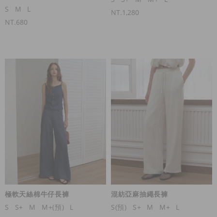
S
M
L
NT.1,280
NT.680
極軟天絲棉牛仔長褲
混紡亞麻抽繩長褲
S
S+
M
M+(預)
L
S(預)
S+
M
M+
L