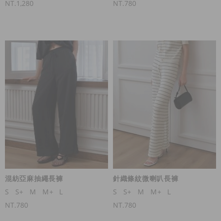
NT.1,280
NT.780
混紡亞麻抽繩長褲
針織條紋微喇叭長褲
S
S+
M
M+
L
S
S+
M
M+
L
NT.780
NT.780