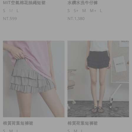
MIT空氣棉花抽繩短裙
水鑽水洗牛仔褲
S
M
L
S
S+
M
M+
L
NT.599
NT.1,380
棉質荷葉短褲裙
棉質荷葉短褲裙
S
M
L
S
M
L