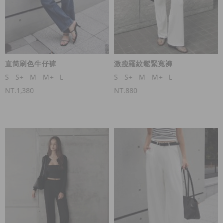
直筒刷色牛仔褲
激瘦羅紋鬆緊寬褲
S
S+
M
M+
L
S
S+
M
M+
L
NT.1,380
NT.880