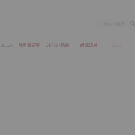
BELLA
脫單超顯瘦
UPF50+防曬
瞬涼涼感
SALE