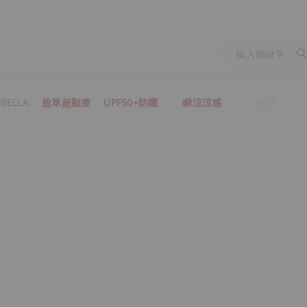
BELLA
脫單超顯瘦
UPF50+防曬
瞬涼涼感
SALE