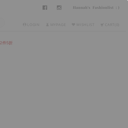
LOGIN
MYPAGE
WISHLIST
CART
0
2件5折