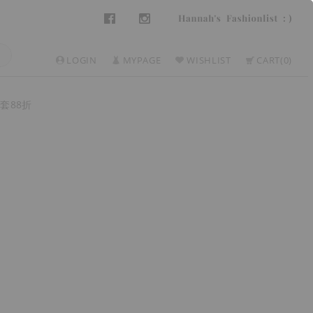
LOGIN
MYPAGE
WISHLIST
CART
0
套88折