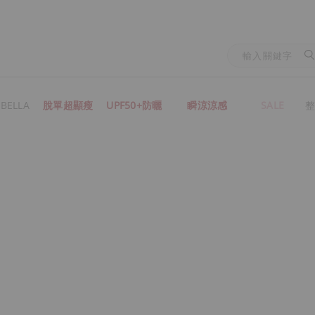
BELLA
脫單超顯瘦
UPF50+防曬
瞬涼涼感
SALE
整