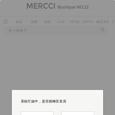
新品
預購
熱銷
SALE
2件5折
UPF50+
瞬涼系列
系統忙線中，是否跳轉至首頁
系統忙線中，是否跳轉至首頁
系統忙線中，是否跳轉至首頁
系統忙線中，是否跳轉至首頁
系統忙線中，是否跳轉至首頁