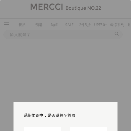
新品
預購
熱銷
SALE
2件5折
UPF50+
瞬涼系列
系統忙線中，是否跳轉至首頁
系統忙線中，是否跳轉至首頁
系統忙線中，是否跳轉至首頁
系統忙線中，是否跳轉至首頁
系統忙線中，是否跳轉至首頁