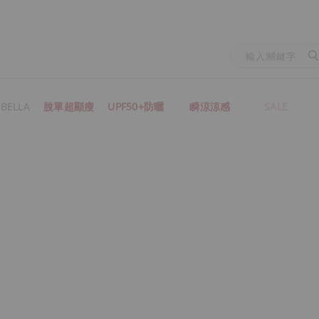
BELLA
脫單超顯瘦
UPF50+防曬
瞬涼涼感
SALE