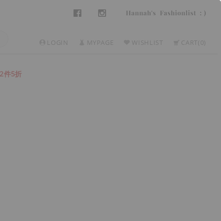
LOGIN
MYPAGE
WISHLIST
CART
0
2件5折