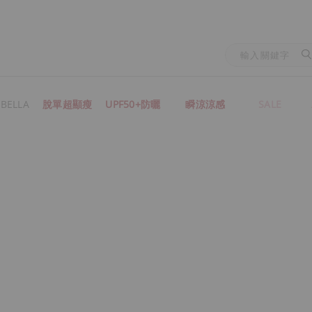
BELLA
脫單超顯瘦
UPF50+防曬
瞬涼涼感
SALE