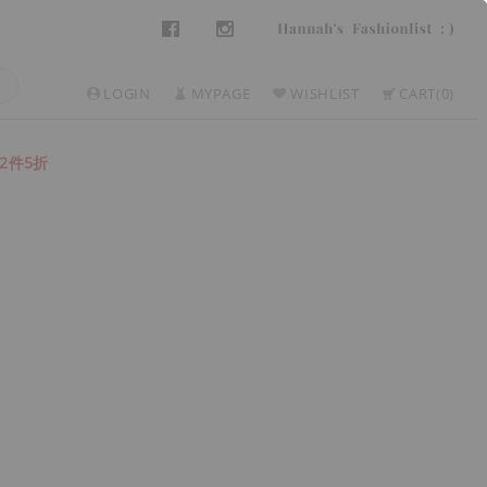
LOGIN
MYPAGE
WISHLIST
CART
0
2件5折