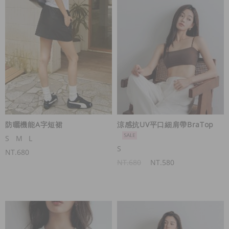
防曬機能A字短裙
涼感抗UV平口細肩帶BraTop
S
M
L
S
NT.680
NT.680
NT.580