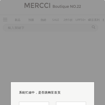
新品
預購
熱銷
SALE
2件5折
UPF50+
瞬涼系列
系統忙線中，是否跳轉至首頁
系統忙線中，是否跳轉至首頁
系統忙線中，是否跳轉至首頁
系統忙線中，是否跳轉至首頁
系統忙線中，是否跳轉至首頁