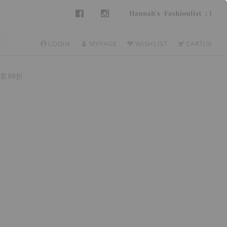
LOGIN
MYPAGE
WISHLIST
CART
0
套88折