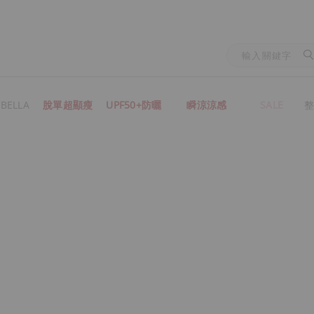
BELLA
脫單超顯瘦
UPF50+防曬
瞬涼涼感
SALE
整