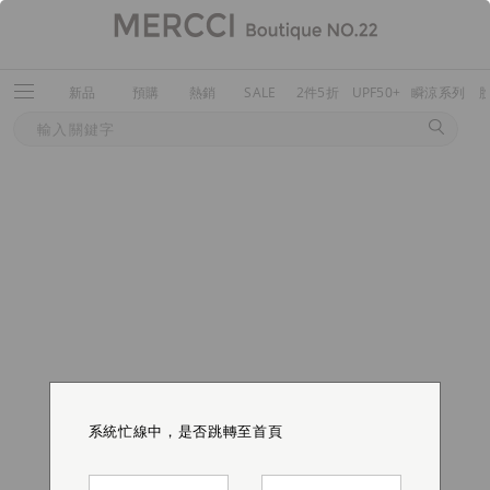
新品
預購
熱銷
SALE
2件5折
UPF50+
瞬涼系列
系統忙線中，是否跳轉至首頁
系統忙線中，是否跳轉至首頁
系統忙線中，是否跳轉至首頁
系統忙線中，是否跳轉至首頁
系統忙線中，是否跳轉至首頁