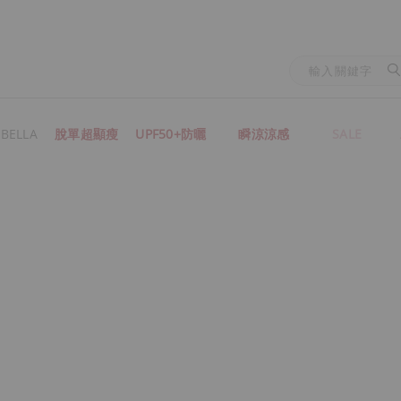
BELLA
脫單超顯瘦
UPF50+防曬
瞬涼涼感
SALE