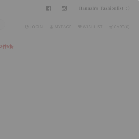
LOGIN
MYPAGE
WISHLIST
CART
0
2件5折