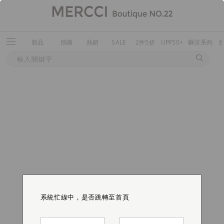
新品
預購
熱銷
SALE
2件5折
UPF50+
瞬涼系列
系統忙線中，是否跳轉至首頁
系統忙線中，是否跳轉至首頁
系統忙線中，是否跳轉至首頁
系統忙線中，是否跳轉至首頁
系統忙線中，是否跳轉至首頁