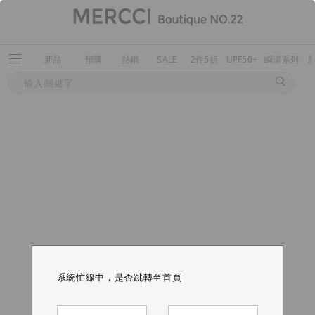
新品
預購
熱銷
SALE
2件5折
UPF50+
瞬涼系列
系統忙線中，是否跳轉至首頁
系統忙線中，是否跳轉至首頁
系統忙線中，是否跳轉至首頁
系統忙線中，是否跳轉至首頁
系統忙線中，是否跳轉至首頁