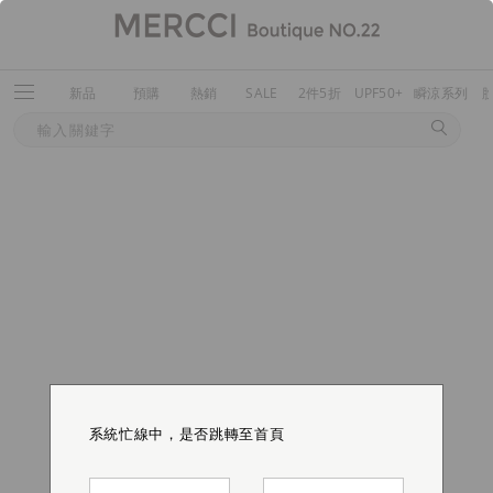
新品
預購
熱銷
SALE
2件5折
UPF50+
瞬涼系列
系統忙線中，是否跳轉至首頁
系統忙線中，是否跳轉至首頁
系統忙線中，是否跳轉至首頁
系統忙線中，是否跳轉至首頁
系統忙線中，是否跳轉至首頁