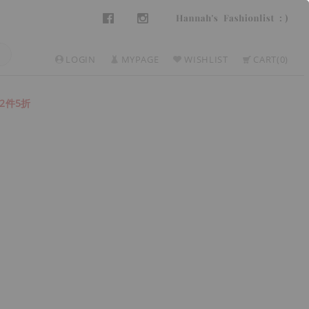
LOGIN
MYPAGE
WISHLIST
CART
0
2件5折