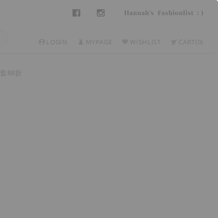
LOGIN
MYPAGE
WISHLIST
CART
0
套88折