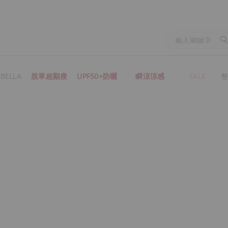
BELLA
脫單超顯瘦
UPF50+防曬
瞬涼涼感
SALE
整