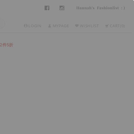
LOGIN
MYPAGE
WISHLIST
CART
0
2件5折