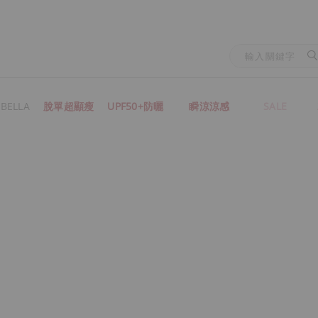
BELLA
脫單超顯瘦
UPF50+防曬
瞬涼涼感
SALE