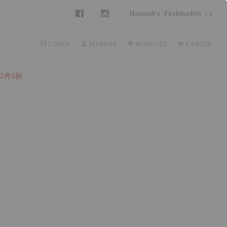
LOGIN
MYPAGE
WISHLIST
CART
0
2件5折