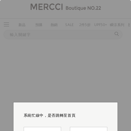
新品
預購
熱銷
SALE
2件5折
UPF50+
瞬涼系列
系統忙線中，是否跳轉至首頁
系統忙線中，是否跳轉至首頁
系統忙線中，是否跳轉至首頁
系統忙線中，是否跳轉至首頁
系統忙線中，是否跳轉至首頁