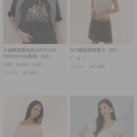
小姐與流氓水洗OVERSIZE
MIT羅紋削肩背心
TEE(Disney系列)
S
M
L
S(預)
M(預)
L(預)
NT.480
NT.399
NT.780
NT.680