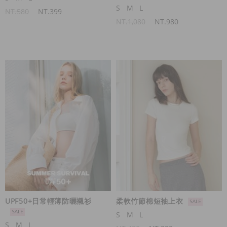
S
M
L
NT.580
NT.399
NT.1,080
NT.980
UPF50+日常輕薄防曬襯衫
柔軟竹節棉短袖上衣
S
M
L
S
M
L