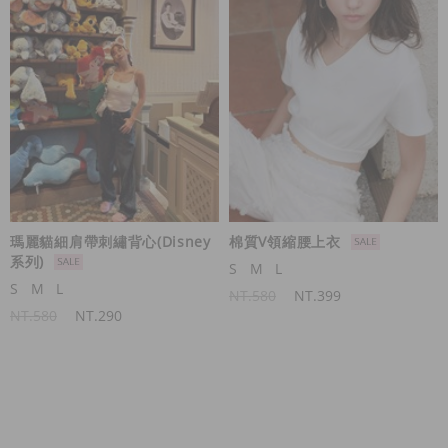
瑪麗貓細肩帶刺繡背心(Disney
棉質V領縮腰上衣
系列)
S
M
L
S
M
L
NT.580
NT.399
NT.580
NT.290