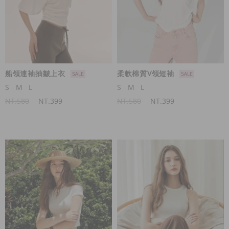
船領連袖抽皺上衣
柔軟棉質V領短袖
S
M
L
S
M
L
NT.580
NT.399
NT.580
NT.399