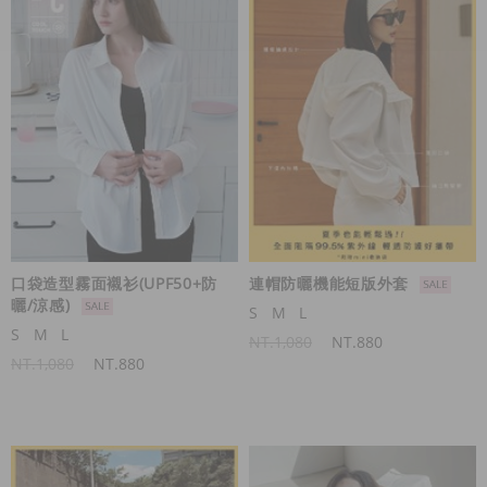
口袋造型霧面襯衫(UPF50+防
連帽防曬機能短版外套
曬/涼感)
S
M
L
S
M
L
NT.1,080
NT.880
NT.1,080
NT.880