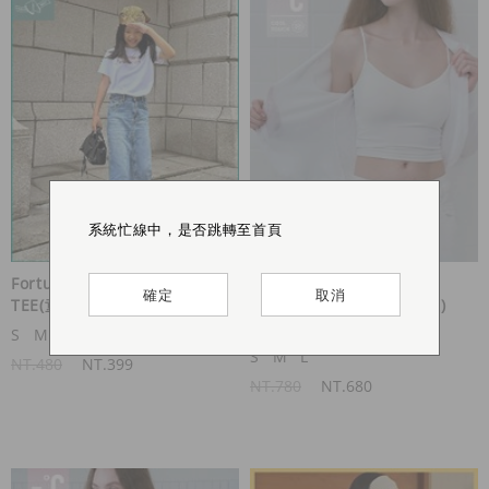
系統忙線中，是否跳轉至首頁
系統忙線中，是否跳轉至首頁
系統忙線中，是否跳轉至首頁
系統忙線中，是否跳轉至首頁
Fortune cookie 品牌公益
MIT集中爆乳
確定
確定
確定
確定
取消
取消
取消
取消
TEE(童)
BraTop(UPF50+防曬/涼感)
S
M
L
S
M
L
NT.480
NT.399
NT.780
NT.680