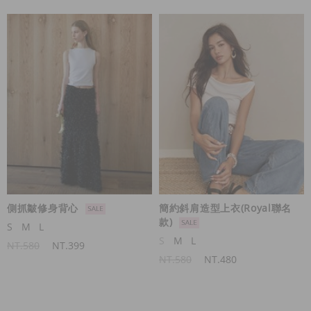
側抓皺修身背心
簡約斜肩造型上衣(Royal聯名
款)
S
M
L
S
M
L
NT.580
NT.399
NT.580
NT.480