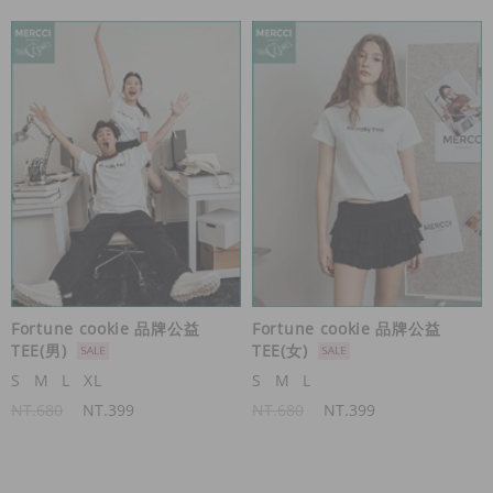
Fortune cookie 品牌公益
Fortune cookie 品牌公益
TEE(男)
TEE(女)
S
M
L
XL
S
M
L
NT.680
NT.399
NT.680
NT.399