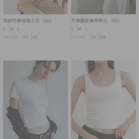
混紗坑條短袖上衣
方領羅紋修身背心
S
M
L
S
M
L
NT.580
NT.399
NT.480
NT.399