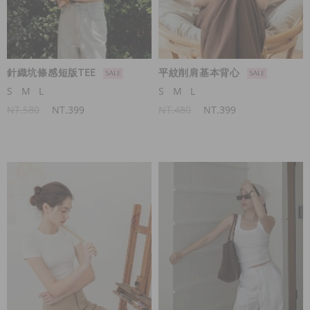
針織坑條感短版TEE
平紋削肩基本背心
S
M
L
S
M
L
NT.580
NT.399
NT.480
NT.399