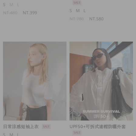
S
M
L
S
M
L
NT.480
NT.399
NT.780
NT.580
日常涼感短袖上衣
UPF50+可拆式連帽防曬外套
S
M
L