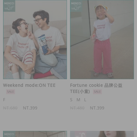
Weekend mode:ON TEE
Fortune cookie 品牌公益
TEE(小童)
F
S
M
L
NT.680
NT.399
NT.480
NT.399