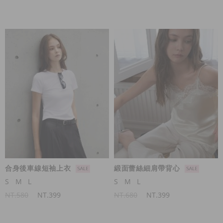
合身後車線短袖上衣
緞面蕾絲細肩帶背心
S
M
L
S
M
L
NT.580
NT.399
NT.680
NT.399