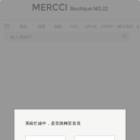
新品
預購
熱銷
SALE
2件5折
UPF50+
瞬涼系列
系統忙線中，是否跳轉至首頁
系統忙線中，是否跳轉至首頁
系統忙線中，是否跳轉至首頁
系統忙線中，是否跳轉至首頁
系統忙線中，是否跳轉至首頁