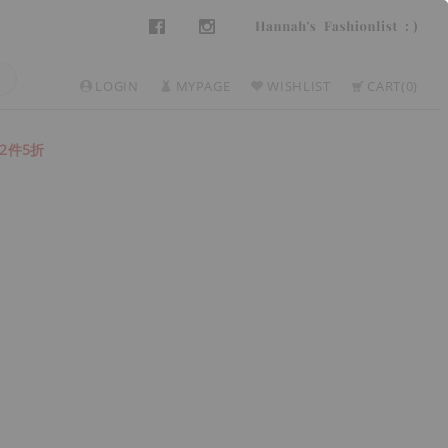
LOGIN
MYPAGE
WISHLIST
CART
0
2件5折