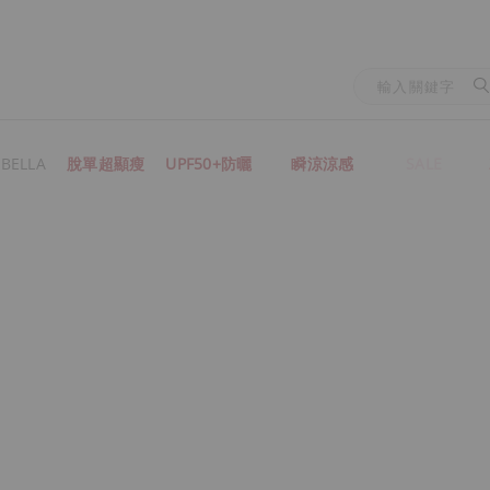
BELLA
脫單超顯瘦
UPF50+防曬
瞬涼涼感
SALE