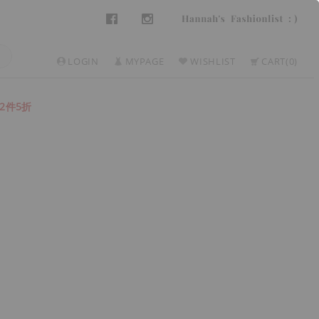
LOGIN
MYPAGE
WISHLIST
CART
0
2件5折