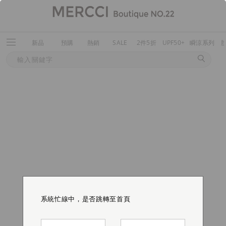
新品
預購
熱銷
SALE
2件5折
UPF50+
瞬涼系列
系統忙線中，是否跳轉至首頁
系統忙線中，是否跳轉至首頁
系統忙線中，是否跳轉至首頁
系統忙線中，是否跳轉至首頁
系統忙線中，是否跳轉至首頁