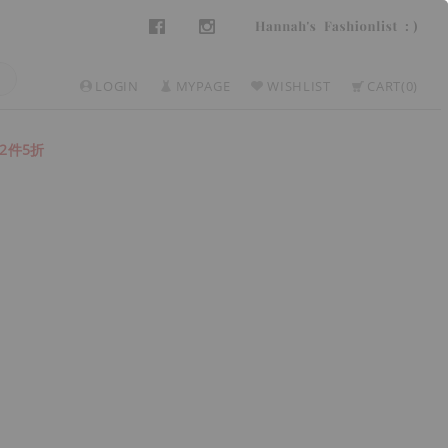
LOGIN
MYPAGE
WISHLIST
CART
0
2件5折