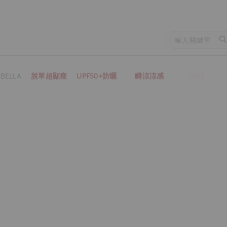
BELLA
脫單超顯瘦
UPF50+防曬
瞬涼涼感
SALE