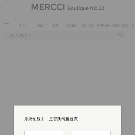
新品
預購
熱銷
SALE
2件5折
UPF50+
瞬涼系列
系統忙線中，是否跳轉至首頁
系統忙線中，是否跳轉至首頁
系統忙線中，是否跳轉至首頁
系統忙線中，是否跳轉至首頁
系統忙線中，是否跳轉至首頁