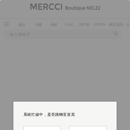
新品
預購
熱銷
SALE
2件5折
UPF50+
瞬涼系列
系統忙線中，是否跳轉至首頁
系統忙線中，是否跳轉至首頁
系統忙線中，是否跳轉至首頁
系統忙線中，是否跳轉至首頁
系統忙線中，是否跳轉至首頁