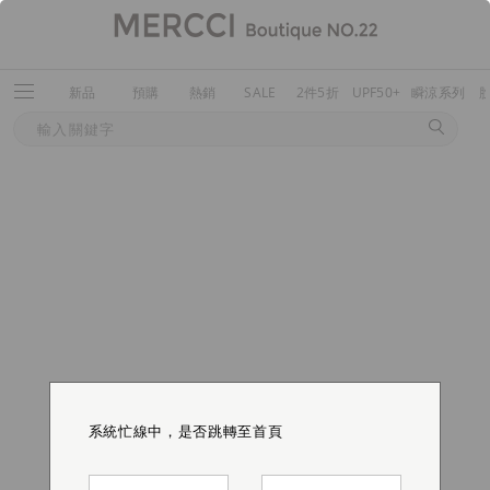
新品
預購
熱銷
SALE
2件5折
UPF50+
瞬涼系列
系統忙線中，是否跳轉至首頁
系統忙線中，是否跳轉至首頁
系統忙線中，是否跳轉至首頁
系統忙線中，是否跳轉至首頁
系統忙線中，是否跳轉至首頁