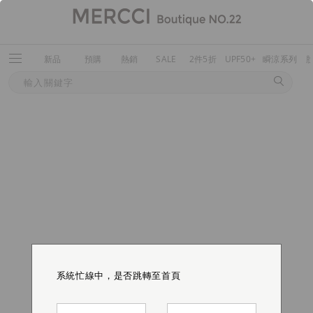
新品
預購
熱銷
SALE
2件5折
UPF50+
瞬涼系列
系統忙線中，是否跳轉至首頁
系統忙線中，是否跳轉至首頁
系統忙線中，是否跳轉至首頁
系統忙線中，是否跳轉至首頁
系統忙線中，是否跳轉至首頁