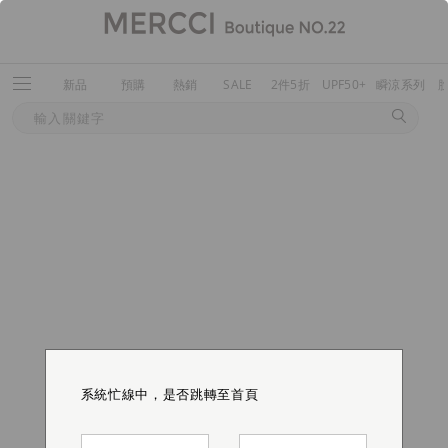
新品
預購
熱銷
SALE
2件5折
UPF50+
瞬涼系列
系統忙線中，是否跳轉至首頁
系統忙線中，是否跳轉至首頁
系統忙線中，是否跳轉至首頁
系統忙線中，是否跳轉至首頁
系統忙線中，是否跳轉至首頁