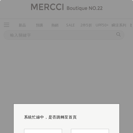
新品
預購
熱銷
SALE
2件5折
UPF50+
瞬涼系列
系統忙線中，是否跳轉至首頁
系統忙線中，是否跳轉至首頁
系統忙線中，是否跳轉至首頁
系統忙線中，是否跳轉至首頁
系統忙線中，是否跳轉至首頁