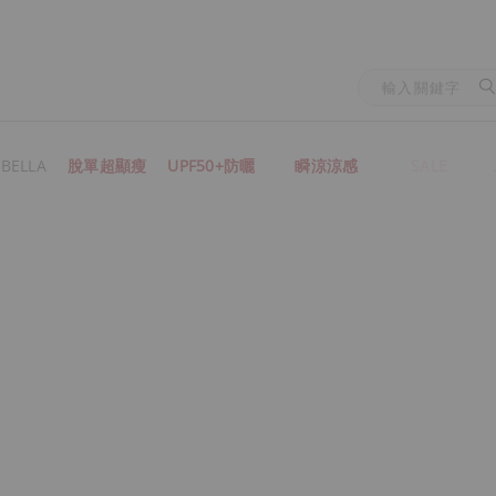
BELLA
脫單超顯瘦
UPF50+防曬
瞬涼涼感
SALE