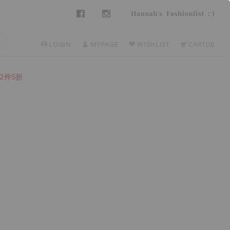
LOGIN
MYPAGE
WISHLIST
CART
0
2件5折