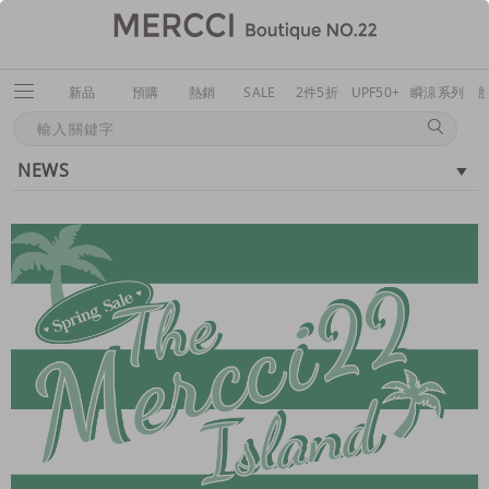
新品
預購
熱銷
SALE
2件5折
UPF50+
瞬涼系列
NEWS