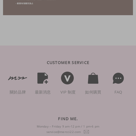
CUSTOMER SERVICE
關於品牌
最新消息
VIP 制度
如何購買
FAQ
FIND ME.
Monday – Friday 9 am-12 pm / 1 pm-6 pm
service@mercci22.com