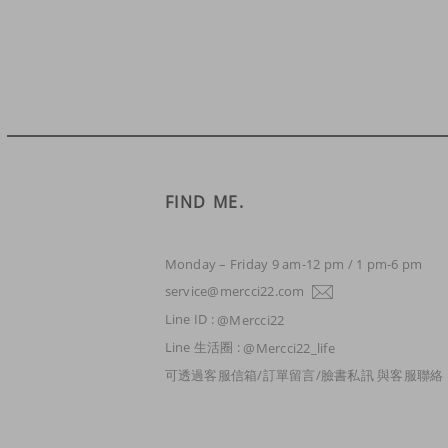
禮🎂】
12/01-12/21 聖誕交換禮
物抽抽樂!
凡單筆訂單金額滿2200元,
即贈送【品牌限定2024桌
曆】乙份(不累贈/數量有
限，送完為止)
FIND ME.
11/1-11/14 全家便利商店
取貨回饋活動
Monday – Friday 9 am-12 pm / 1 pm-6 pm
service@mercci22.com
凡單筆訂單金額滿2500元,
即贈送
Line ID :
@Mercci22
【Mercci22XNancy聯名
Line 生活圈 :
@Mercci22_life
旅行收納袋組】乙份(不累
可透過客服信箱/訂單留言/臉書私訊 與客服聯絡
贈/數量有限，送完為止)
2023春夏特賣會 ! 3件以上
5折 ! BIG SALE !