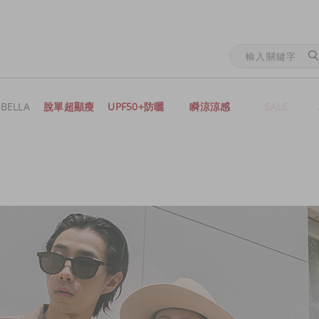
BELLA
脫單超顯瘦
UPF50+防曬
瞬涼涼感
SALE