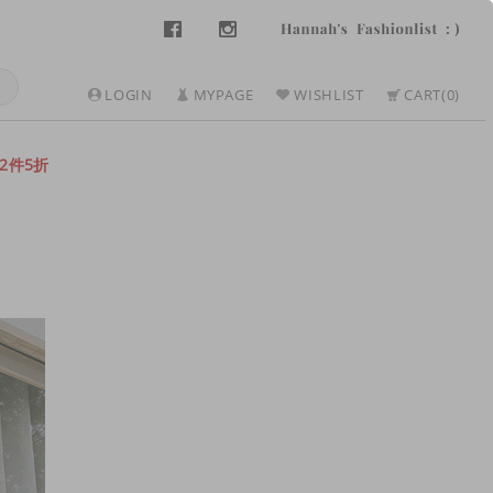
LOGIN
MYPAGE
WISHLIST
CART
0
2件5折