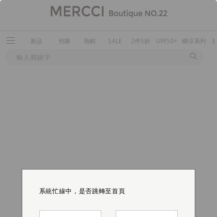
新品
預購
熱銷
SALE
2件5折
UPF50+
瞬涼系列
系統忙線中，是否跳轉至首頁
系統忙線中，是否跳轉至首頁
系統忙線中，是否跳轉至首頁
系統忙線中，是否跳轉至首頁
系統忙線中，是否跳轉至首頁