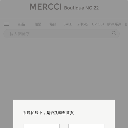
新品
預購
熱銷
SALE
2件5折
UPF50+
瞬涼系列
系統忙線中，是否跳轉至首頁
系統忙線中，是否跳轉至首頁
系統忙線中，是否跳轉至首頁
系統忙線中，是否跳轉至首頁
系統忙線中，是否跳轉至首頁