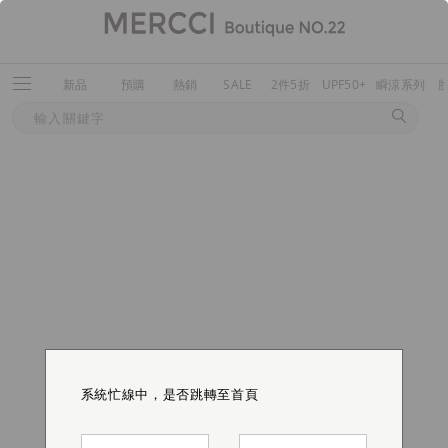
新品
預購
熱銷
SALE
2件5折
UPF50+
瞬涼系列
系統忙線中，是否跳轉至首頁
系統忙線中，是否跳轉至首頁
系統忙線中，是否跳轉至首頁
系統忙線中，是否跳轉至首頁
系統忙線中，是否跳轉至首頁